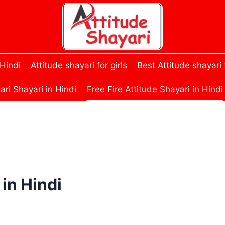
 Hindi
Attitude shayari for girls
Best Attitude shayari
ri Shayari in Hindi
Free Fire Attitude Shayari in Hindi
 in Hindi