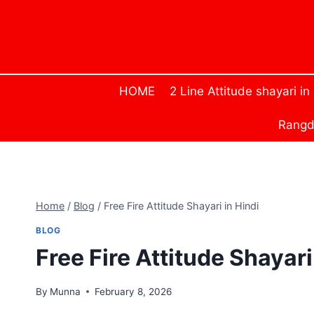
Skip
to
content
HOME
2 Line Attitude shayari in
Rangda
Home
/
Blog
/
Free Fire Attitude Shayari in Hindi
BLOG
Free Fire Attitude Shayari
By
Munna
February 8, 2026